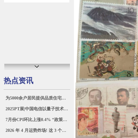
热点资讯
为5000余户居民提供品质住宅！李哥庄镇安置区崭新启航
2025PT展|中国电信以量子技术筑牢数字安全防线
7月份CPI环比上涨0.4% “政策+消费”激发市场活力涌动_大皖新闻 | 安徽网
2026 年 4 月运势炸场! 这 3 个星座事业爱情双丰收, 全程开挂