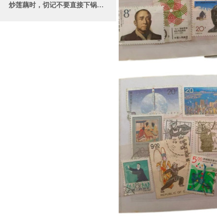
炒莲藕时，切记不要直接下锅炒，教你一招，比饭店炒的还好吃