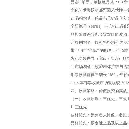
品选” 邮票，单枚绝品从 2013 年 5
文化艺术类题材邮票因艺术性与文化性
2. 品相增值：绝品与信销品价差达 
全新绝品（MNH）与信销上品邮票价差
品相细微差异也会导致价值波动，
3. 版别增值：版别特征溢价达 60
带 “厂铭”“色标” 的邮票，价值较
齿孔度数差异（宽齿 / 窄齿）
4. 市场增值：收藏群体扩容与需
邮票收藏群体年增长 15%，年
2023 年邮票收藏市场规模较 20
四、收藏策略：价值投资的实战
（一）收藏原则：三优先、三规
1. 三优先
题材优先：聚焦名人肖像、名胜古迹
品相优先：锁定近上品及以上品相，