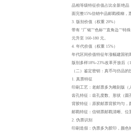
品相等级特征价值占比全新绝品（
面完整15%信销中品邮戳模糊，票
3. 版别价值（权重 20%）
带有 “厂铭”“色标”“直角边”“特
元升至 160-180 元。
4. 年代价值（权重 15%）
年代区间价值特征年涨幅建国初期（19
版别多样18%-23%改革开放后（1
（二）鉴定密钥：真币与仿品的
1. 真票特征
印刷工艺：老邮票多为雕刻版（
齿孔特征：齿孔度数、形状（圆孔
背胶特征：原胶邮票背胶均匀，颜
邮戳特征：信销票邮戳清晰、位
2. 伪票识别
印刷造假：伪票多为胶印，颜色艳