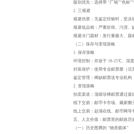
版别优先：选择带 “厂铭”“色标”“
2. 三规避
规避伪票：无鉴定经验时，坚决
规避低品相：严重折痕、污渍、
规避冷门题材：发行量极大、题
（二）保存与变现策略
1. 保存策略
环境控制：存放于 18-25℃、湿度
封装保护：使用专业邮票册（活页册
鉴定管理：稀缺邮票送专业机构（
2. 变现策略
拍卖渠道：顶级珍稀邮票通过嘉德
线下交易：邮币卡市场、藏家圈子
线上交易：赵涌在线、邮币网等
五、人文价值：邮票里的邮政历
（一）历史图腾的 “物质载体”