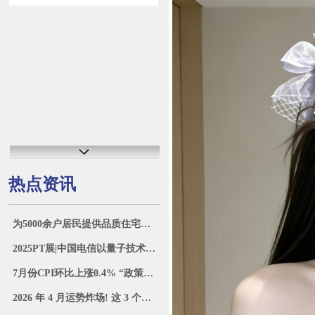
热点资讯
为5000余户居民提供品质住宅！李哥庄镇安置区崭新启航
2025PT展|中国电信以量子技术筑牢数字安全防线
7月份CPI环比上涨0.4% “政策+消费”激发市场活力涌动_大皖新闻 | 安徽网
2026 年 4 月运势炸场! 这 3 个星座事业爱情双丰收, 全程开挂